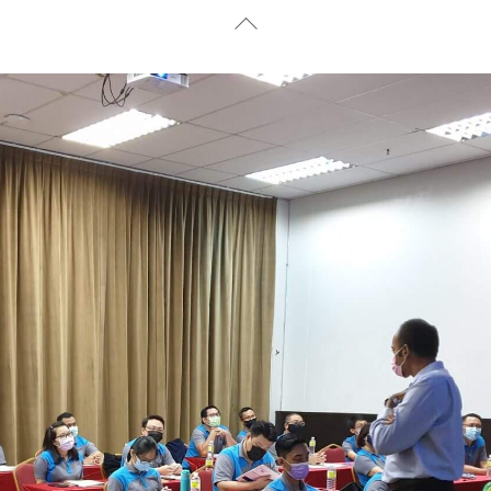
Back
To
Top